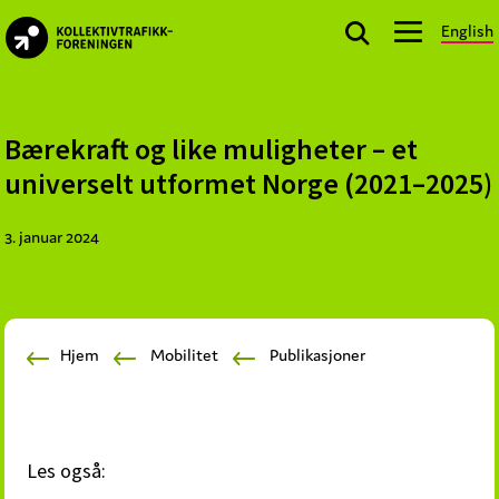
Skip
Skip
Skip
English
to
to
to
kollektivtrafikk.no
primary
main
footer
Nasjonal
navigation
content
bransjeorganisasjon
for
Bærekraft og like muligheter – et
offentlige
universelt utformet Norge (2021–2025)
aktører
som
3. januar 2024
planlegger,
kjøper
og
markedsfører
Hjem
Mobilitet
Publikasjoner
kollektivtrafikk-
og
mobilitetstjenester
Les også: