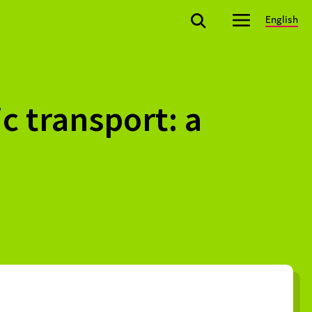
English
ic transport: a