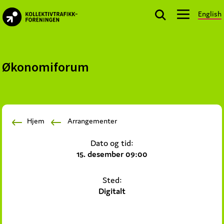
Skip
Skip
Skip
English
to
to
to
kollektivtrafikk.no
primary
main
footer
Nasjonal
navigation
content
bransjeorganisasjon
for
Økonomiforum
offentlige
aktører
som
planlegger,
Hjem
Arrangementer
kjøper
og
Dato og tid:
markedsfører
15. desember 09:00
kollektivtrafikk-
og
Sted:
mobilitetstjenester
Digitalt