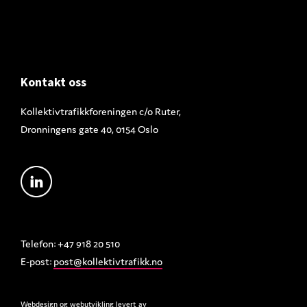
Footer
Kontakt oss
Kollektivtrafikkforeningen c/o Ruter,
Dronningens gate 40, 0154 Oslo
Telefon: +47 918 20 510
E-post:
post@kollektivtrafikk.no
Webdesign
og
webutvikling
levert av